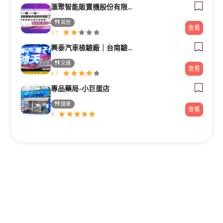
滙聚智能販賣機股份有限公司
其他
查看
2.7
興泰汽車檢驗廠｜台南驗車｜修車｜汽車保養《路馳揚歸仁店》
交通
查看
4.7
專品藥局-小巨蛋店
健康
查看
5