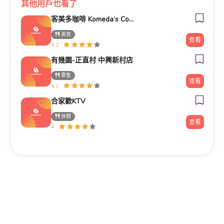
其他用戶也看了
客美多咖啡 Komeda‘s Coffee - 台南小北店
美食
查看
4.2
有幾園-正直村 中興新村店
零售
查看
4.1
合家歡KTV
休閒
查看
4