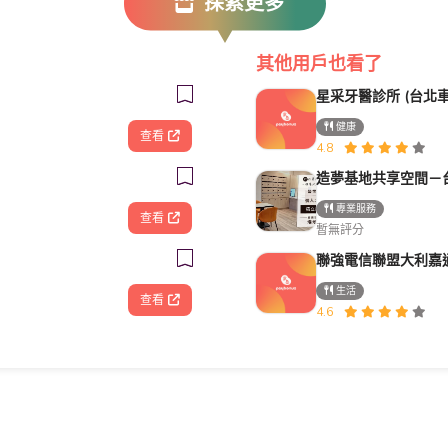
探索更多
其他用戶也看了
健康
查看
4.8
專業服務
查看
暫無評分
生活
查看
4.6