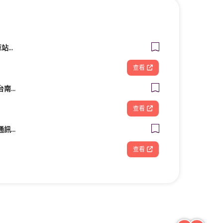
星采牙醫診所 (台北車站館前)
查看
造夢基地共享空間－台南火車站站前館
查看
聯強電信聯盟大利嘉通訊生活館
查看