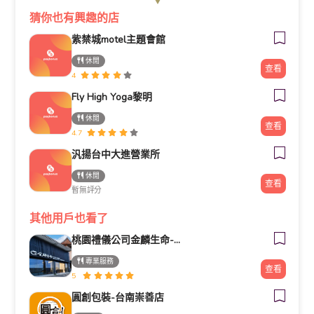
猜你也有興趣的店
紫禁城motel主題會館
休閒
查看
4
Fly High Yoga黎明
休閒
查看
4.7
汎揚台中大進營業所
休閒
查看
暫無評分
其他用戶也看了
桃園禮儀公司金麟生命-桃園中壢禮儀公司葬儀社台北新北新竹全省推薦
專業服務
查看
5
圓創包裝-台南崇善店