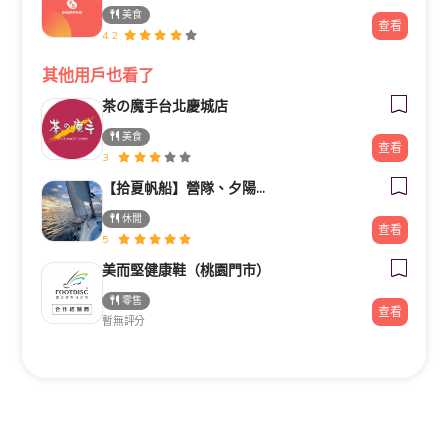
美食
查看
4.2
其他用戶也看了
茶の魔手台北慶城店
美食
查看
3
【拾夏帆船】營隊、夕陽團、包船、客製化帆船體驗（預約制）
休閒
查看
5
美而堅健康鞋（桃園門市）
零售
查看
暫無評分