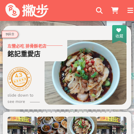
搜尋商家
美食
收藏
左營必吃 排骨酥老店
銘記重愛店
4.3
243 則評論
slide down to
see more