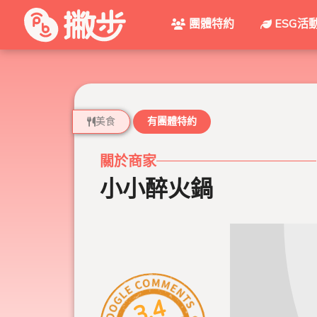
團體特約
ESG活
美食
有團體特約
關於商家
小小醉火鍋
3.4