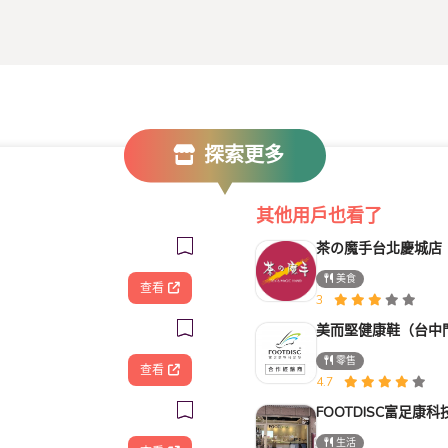
探索更多
其他用戶也看了
茶の魔手台北慶城店
美食
查看
3
美而堅健康鞋（台中
零售
查看
4.7
生活