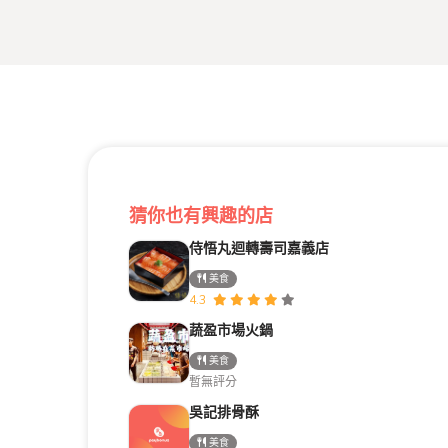
猜你也有興趣的店
侍悟丸迴轉壽司嘉義店
美食
4.3
蔬盈市場火鍋
美食
暫無評分
吳記排骨酥
美食