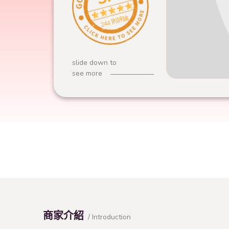
244 則評論
slide down to
see more
商家介紹
/ Introduction