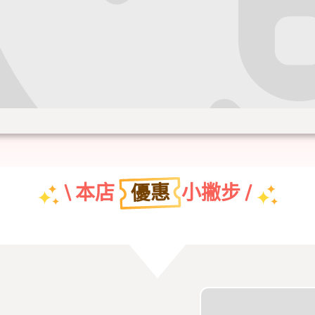
優惠
\ 本店
小撇步 /
團體特約折扣優惠