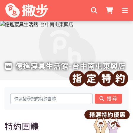
搜尋商家
億進寢具生活館-台中南屯東興店
搜尋
特約團體