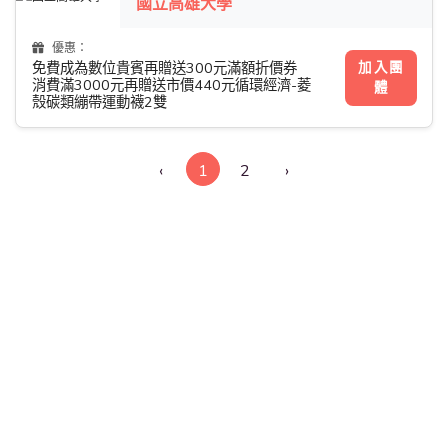
國立高雄大學
優惠：
加入團
免費成為數位貴賓再贈送300元滿額折價券
消費滿3000元再贈送市價440元循環經濟-菱
體
殼碳類繃帶運動襪2雙
‹
1
2
›