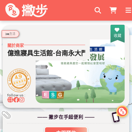
搜尋商家
生活
收藏
關於商家
億進寢具生活館-台南永大門市
億進寢具
4.9
893 則評論
follow us :
—— 撇步在手超便利 ——