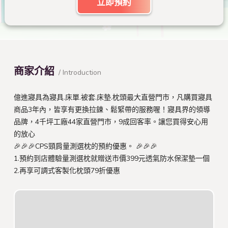
立即預約
商家介紹
/ Introduction
億進寢具為寢具.床單.被套.床墊.枕頭最大直營門市，凡購買寢具
商品3年內，皆享有更換拉鍊、鬆緊帶的服務喔！寢具界的領導
品牌，4千坪工廠44家直營門市，9成回客率。讓您買得安心用
的放心
🎉🎉🎉CPS頸肩量測選枕的預約優惠。 🎉🎉🎉
1.預約到店體驗量測選枕就贈送市價399元透氣防水保潔墊一個
2.再享可調式客製化枕頭79折優惠