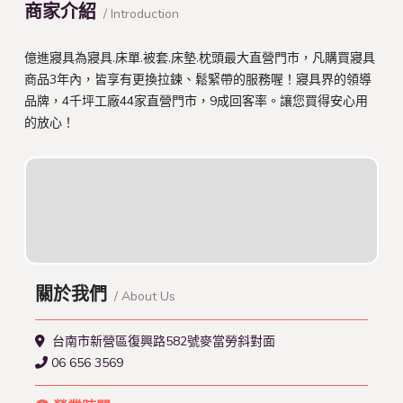
商家介紹
/ Introduction
億進寢具為寢具.床單.被套.床墊.枕頭最大直營門市，凡購買寢具
商品3年內，皆享有更換拉鍊、鬆緊帶的服務喔！寢具界的領導
品牌，4千坪工廠44家直營門市，9成回客率。讓您買得安心用
的放心！
關於我們
/ About Us
台南市新營區復興路582號麥當勞斜對面
06 656 3569