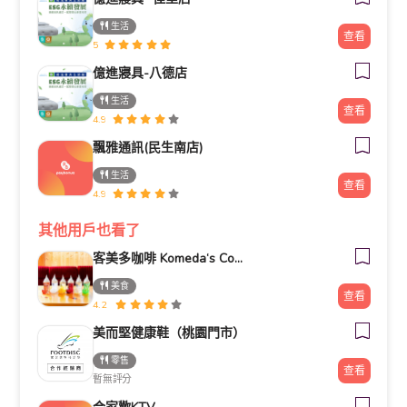
生活
查看
5
億進寢具-八德店
生活
查看
4.9
飄雅通訊(民生南店)
生活
查看
4.9
其他用戶也看了
客美多咖啡 Komeda‘s Coffee - 台南小北店
美食
查看
4.2
美而堅健康鞋（桃園門市）
零售
查看
暫無評分