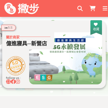
搜尋商家
生活
收藏
關於商家
億進寢具─新營店
5.0
999+ 則評論
follow us :