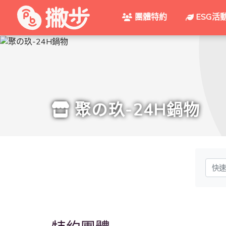
團體特約
ESG活
聚の玖-24H鍋物