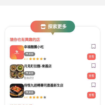
探索更多
猜你也有興趣的店
幸福麵攤小吃
美食
查看
4.3
月見町拉麵-東義店
美食
查看
暫無評分
侍悟丸迴轉壽司嘉義新生店
美食
查看
4.6