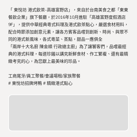
「 東悅坊 港式飲茶-高雄富野店」，來自於台南美食之都「東東
餐飲企業」旗下餐廳，於2016年10月進駐「高雄富野度假酒店
9F」，提供中華經典粵式料理及港式飲茶點心，嚴選食材用料，
配合時節添加創意元素，讓各方賓客品嚐到創新、時尚、與眾不
同的港式新風味，各式粵菜、蒸點，甜品一應俱全
「兩岸十大名廚 陳金順 行政總主廚」為了讓饕客們，品嚐最經
典的港式料理，每道珍饈以講究新鮮食材、作工繁複、還有最精
緻考究的心，為您獻上最美味的珍品。
工商尾牙/員工聚餐/會議場租/家族聚餐
# 東悅坊招牌烤鴨
# 精緻港式點心