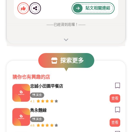
#內點私房菜
#黑椒豬仔骨煲
貼文相關連結
#港式料理
#高雄美食
#聚餐首選
#私房推薦
#茶香入饌
#港味經典
——
已經滑到底囉！
——
探索更多
猜你也有興趣的店
忠誠小田園早餐店
美食
查看
4.1
雋永麵線
美食
查看
4.8