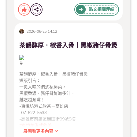
貼文相關連結
2026-06-25 14:12
茶韻醇厚．椒香入骨｜黑椒豬仔骨煲
茶韻醇厚．椒香入骨｜黑椒豬仔骨煲
短版引言：
一煲入魂的港式私房菜，
黑椒香濃、豬仔骨鮮嫩多汁，
越吃越涮嘴！
-東悅坊港式飲茶－高雄店
-07-822-5533
-高雄市前鎮區瑞田街99號9樓
#東悅坊港式飲茶
展開看更多內容
#高雄港式飲茶