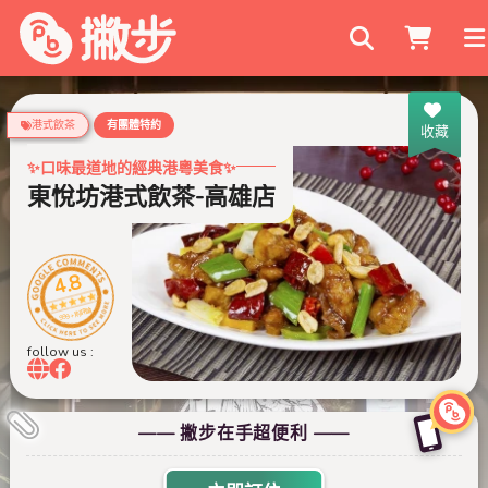
搜尋商家
港式飲茶
有團體特約
收藏
✨口味最道地的經典港粵美食✨
東悅坊港式飲茶-高雄店
4.8
999+ 則評論
follow us :
—— 撇步在手超便利 ——