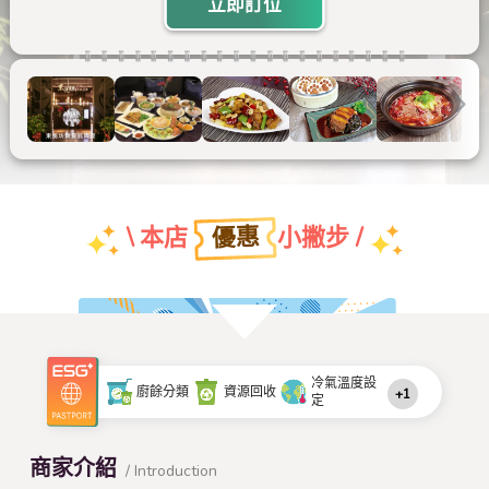
立即訂位
優惠
\ 本店
小撇步 /
團體特約折扣優惠
冷氣溫度設
廚餘分類
資源回收
+1
定
查看本店特約名單
商家介紹
/ Introduction