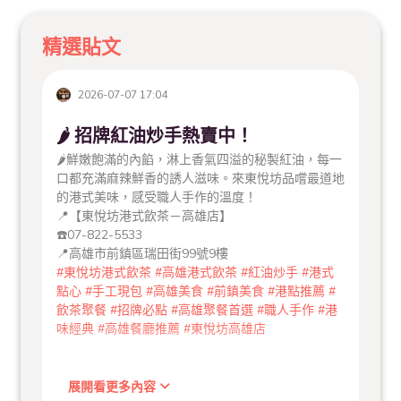
精選貼文
2026-07-07 17:04
🌶️ 招牌紅油炒手熱賣中！
🌶️鮮嫩飽滿的內餡，淋上香氣四溢的秘製紅油，每一
口都充滿麻辣鮮香的誘人滋味。來東悅坊品嚐最道地
的港式美味，感受職人手作的溫度！
📍【東悅坊港式飲茶－高雄店】
☎️07-822-5533
📍高雄市前鎮區瑞田街99號9樓
#東悅坊港式飲茶
#高雄港式飲茶
#紅油炒手
#港式
點心
#手工現包
#高雄美食
#前鎮美食
#港點推薦
#
飲茶聚餐
#招牌必點
#高雄聚餐首選
#職人手作
#港
味經典
#高雄餐廳推薦
#東悅坊高雄店
展開看更多內容