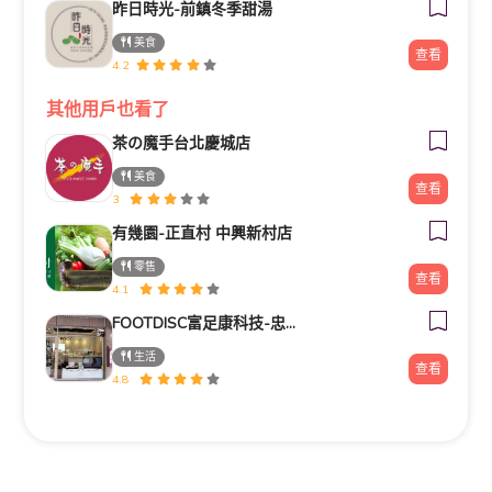
昨日時光-前鎮冬季甜湯
美食
查看
4.2
其他用戶也看了
茶の魔手台北慶城店
美食
查看
3
有幾園-正直村 中興新村店
零售
查看
4.1
FOOTDISC富足康科技-忠孝直營門市
生活
查看
4.8