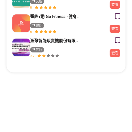
交通
查看
5
墾趣•動 Go Fitness -健身房推薦|器械皮拉提斯|瑜珈|銀髮族運動|肌力訓練|私人教練|企業包班|台北中山區|捷運南京
健身
查看
5
滙聚智能販賣機股份有限公司
其他
查看
2.7