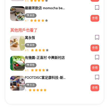
4.4
磨磨茶飲店 momocha beverage
美食
查看
4.7
其他用戶也看了
寓永恆
美食
查看
4.5
有幾園-正直村 中興新村店
零售
查看
4.1
FOOTDISC富足康科技-新光三越-桃園站前店
生活
查看
5