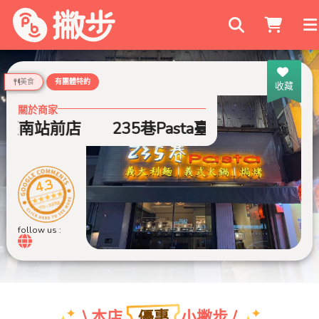
搜尋商家
美食
有團體特約
收藏
關於商家
ta臺南站前店
235巷Pasta臺南站前店
4.3
999+ 則評論
follow us :
優惠
\ 本店
小撇步 /