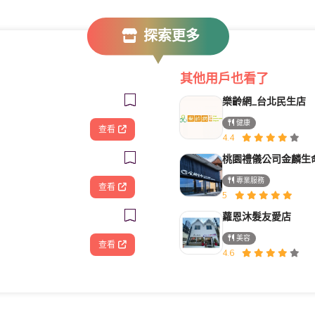
探索更多
其他用戶也看了
樂齡網_台北民生店
健康
查看
4.4
專業服務
查看
5
蘿恩沐髮友愛店
美容
查看
4.6