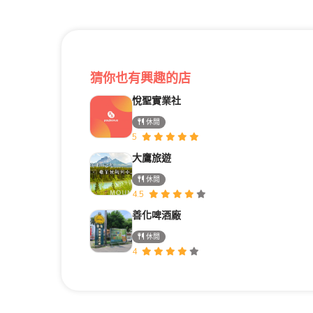
猜你也有興趣的店
悅聖實業社
休閒
5
大鷹旅遊
休閒
4.5
善化啤酒廠
休閒
4