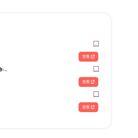
查看
桃園禮儀公司金麟生命-桃園中壢禮儀公司葬儀社台北新北新竹全省推薦
查看
查看