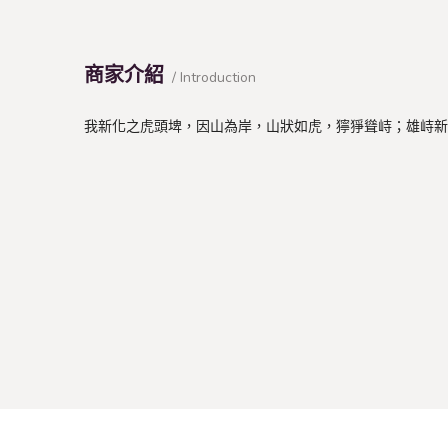
商家介紹
/ Introduction
我新化之虎頭埤，因山為岸，山狀如虎，獰猙聳峙；雄峙新