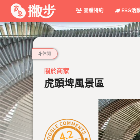
團體特約
ESG活
休閒
關於商家
虎頭埤風景區
4.2