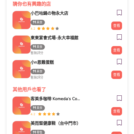
猜你也有興趣的店
小巴咕鍋の物永大店
美食
查看
4.2
東東宴會式場-永大幸福館
美食
查看
暫無評分
小n恩雞蛋糕
美食
查看
暫無評分
其他用戶也看了
客美多咖啡 Komeda‘s Coffee - 台南小北店
美食
查看
4.2
美而堅健康鞋（台中門市）
零售