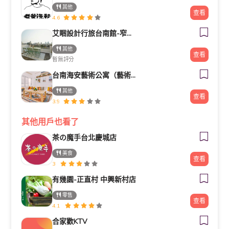
其他
查看
4.6
艾睏設計行旅台南館-窄巷子民宿
其他
查看
暫無評分
台南海安藝術公寓（藝術公寓民宿）
其他
查看
3.9
其他用戶也看了
茶の魔手台北慶城店
美食
查看
3
有幾園-正直村 中興新村店
零售
查看
4.1
合家歡KTV