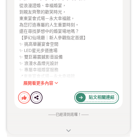
從浪漫證婚、幸福婚宴，
到親友齊聚的歡笑時光，
東東宴會式場－永大幸福館，
為您打造專屬的人生重要時刻。
還在尋找夢想中的婚宴場地嗎？
【夢幻仙境廳｜新人參觀指定首選】
✨ 挑高華麗宴會空間
✨ LED星光步道進場
✨ 雙巨幕震撼影音設備
✨ 浪漫水晶燈光設計
✨ 專屬幸福婚宴服務
📍東東宴會式場－永大幸福館
☎️ 06-3015999
展開看更多內容
#婚宴場地推薦
#台南婚宴
#永大幸福館
#夢幻仙境
廳
#幸福從這裡開始
#婚禮首選
#台南宴會廳
#婚禮
貼文相關連結
場地推薦
——
已經滑到底囉！
——