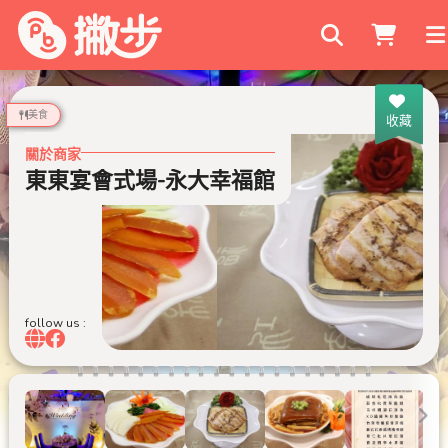
搜尋商家
美食
收藏
關於商家
東東宴會式場-永大幸福館
follow us :