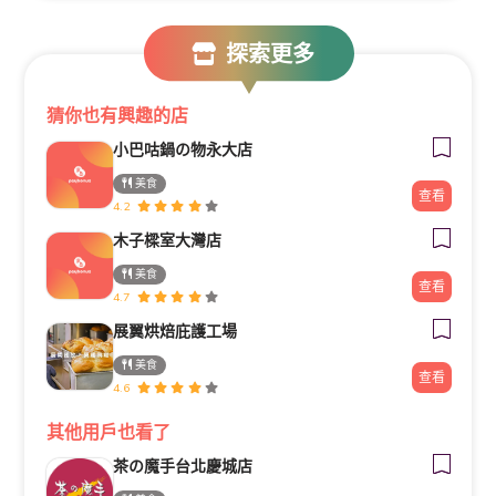
探索更多
猜你也有興趣的店
小巴咕鍋の物永大店
美食
查看
4.2
木子樑室大灣店
美食
查看
4.7
展翼烘焙庇護工場
美食
查看
4.6
其他用戶也看了
茶の魔手台北慶城店