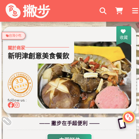
搜尋商家
台灣小吃
收藏
關於商家
新明津創意美食餐飲
3.9
422 則評論
follow us :
—— 撇步在手超便利 ——