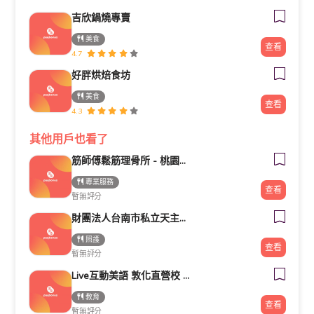
吉欣鍋燒專賣
美食
查看
4.7
好胖烘焙食坊
美食
查看
4.3
其他用戶也看了
筋師傅鬆筋理骨所 - 桃園整復/推拿/民俗療法/整骨
專業服務
查看
暫無評分
財團法人台南市私立天主教瑞復益智中心
照護
查看
暫無評分
Live互動美語 敦化直營校 小一先修｜幼兒美語班｜兒童美語班｜自然發音班｜全民英檢班｜
教育
查看
暫無評分