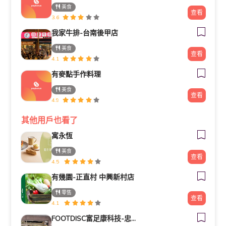
美食
查看
3.6
我家牛排-台南後甲店
美食
查看
4.1
有麥點手作料理
美食
查看
4.9
其他用戶也看了
寓永恆
美食
查看
4.5
有幾園-正直村 中興新村店
零售
查看
4.1
FOOTDISC富足康科技-忠孝直營門市