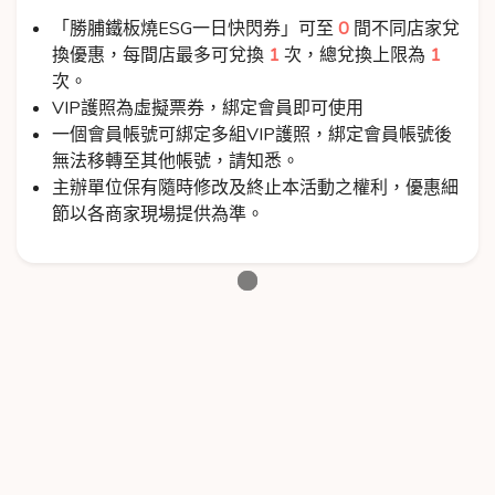
「勝脯鐵板燒ESG一日快閃券」可至
0
間不同店家兌
換優惠，每間店最多可兌換
1
次，總兌換上限為
1
次。
VIP護照為虛擬票券，綁定會員即可使用
一個會員帳號可綁定多組VIP護照，綁定會員帳號後
無法移轉至其他帳號，請知悉。
主辦單位保有隨時修改及終止本活動之權利，優惠細
節以各商家現場提供為準。
Loading...