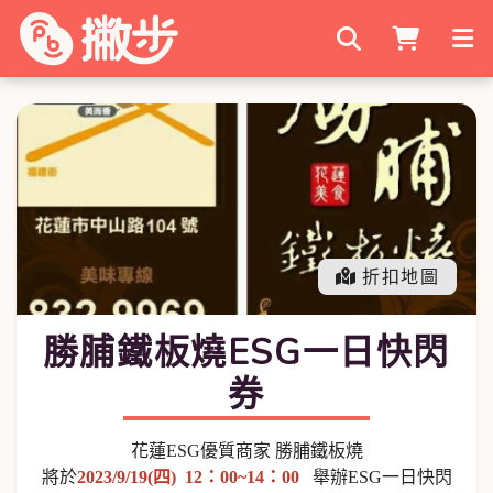
搜尋商家
折扣地圖
勝脯鐵板燒ESG一日快閃
券
花蓮ESG優質商家 勝脯鐵板燒
將於
2
023/9/19(四)
12：00~14：00
舉辦ESG一日快閃