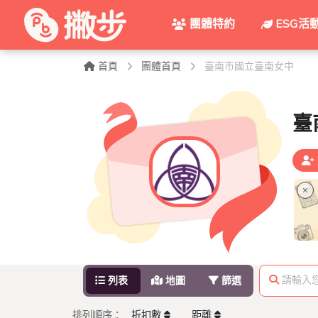
團體特約
ESG活
首頁
團體首頁
臺南市國立臺南女中
臺
請輸入
列表
地圖
篩選
折扣數
距離
排列順序：