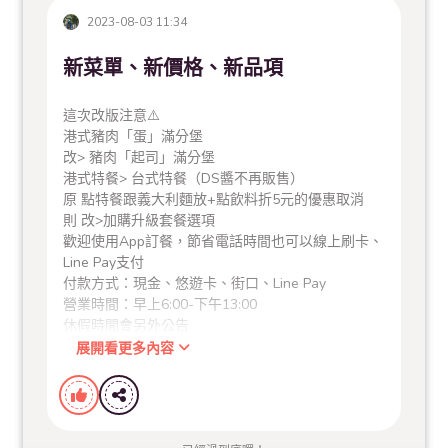
2023-08-03 11:34
新菜單、新價格、新品項
這次改版注意⚠️
港式豬肉「蛋」滿分堡
改> 豬肉「起司」滿分堡
港式特餐> 台式特餐（DS醬不再販售）
原 點特餐跟義大利麵放+點飲料折5元的優惠取消
則 改>加購升級套餐選項
歡迎使用App訂餐，節省電話時間也可以線上刷卡、
Line Pay支付
付款方式：現金、悠遊卡、街口、Line Pay
營業時間：早上6:00-下午13:00
休假時間會另外公告
展開看更多內容