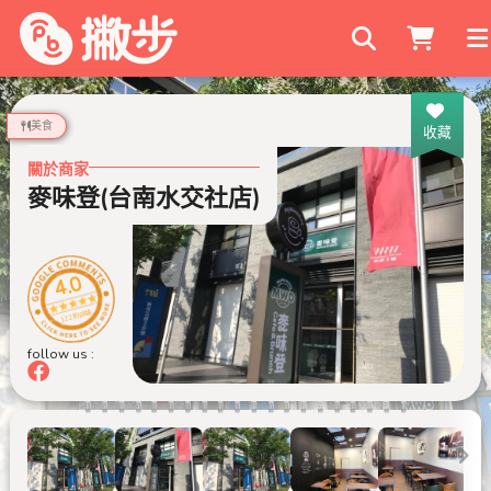
搜尋商家
美食
收藏
關於商家
麥味登(台南水交社店)
4.0
122 則評論
follow us :