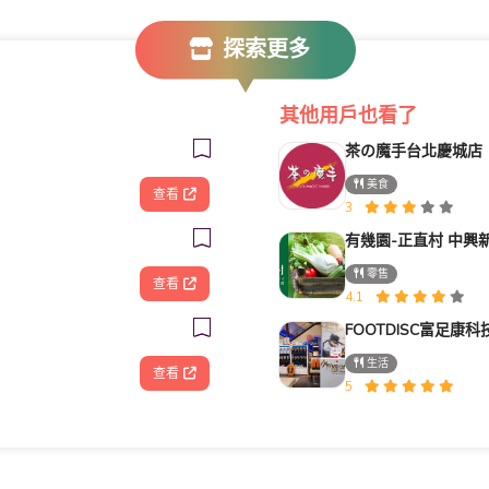
探索更多
其他用戶也看了
茶の魔手台北慶城店
美食
查看
3
有幾園-正直村 中興
零售
查看
4.1
生活
查看
5