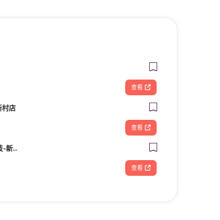
查看
新村店
查看
FOOTDISC富足康科技-新光三越-桃園站前店
查看