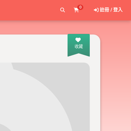
0
註冊 / 登入
收藏
車站館前)