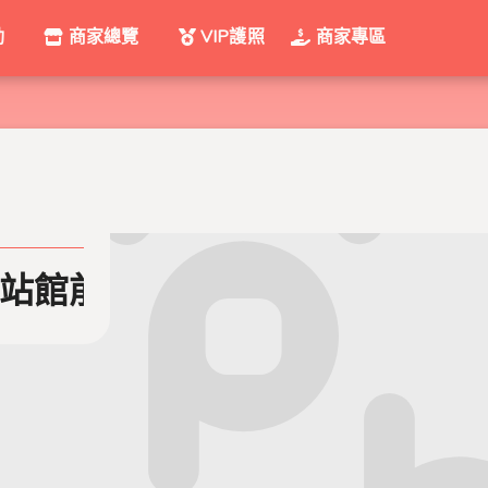
動
商家總覽
VIP護照
商家專區
站館前)
星采牙醫診所 (台北