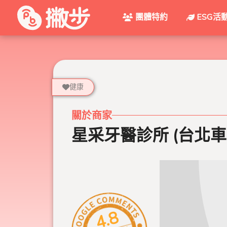
團體特約
ESG活
健康
關於商家
星采牙醫診所 (台北車
4.8