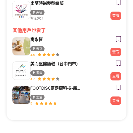
米蘭時尚髮型總部
美容
查看
暫無評分
其他用戶也看了
寓永恆
美食
查看
4.5
美而堅健康鞋（台中門市）
零售
查看
4.7
FOOTDISC富足康科技-新光三越-西門店
生活
查看
5