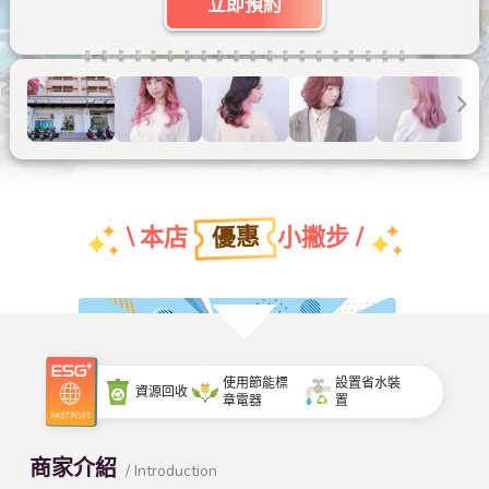
立即預約
優惠
\ 本店
小撇步 /
團體特約折扣優惠
使用節能標
設置省水裝
資源回收
章電器
置
查看本店特約名單
商家介紹
/ Introduction