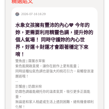
精選貼文
2026-07-16 16:29
水象女孩擁有豐沛的內心💙 今年的
妳，更需要利用精靈色調，提升妳的
個人氣場！ 同時守護妳的內心世
界，好運＋財運才會跟著穩定下來
唷！
雙魚座 | 霧薰衣草紫
紫色能開啟直覺，讓你在創作上更有能量；
同時這種仙氣色調也是強大的桃花引力，易觸發浪漫
邂逅哦！
--
巨蟹座 | 奶霧米棕
奶霧色調最能襯托你的溫柔氣質，吸引更多正面能
量。
無論是和家人相處或生活上遇到困難，總有機會順利
化解！