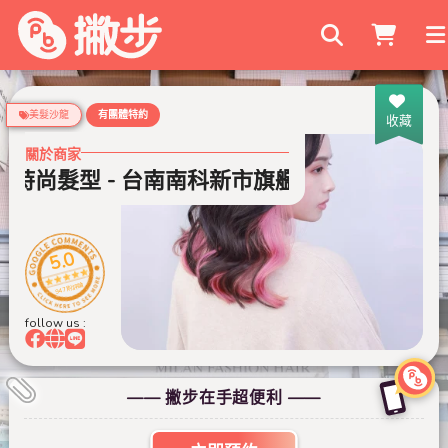
搜尋商家
美髮沙龍
有團體特約
收藏
關於商家
時尚髮型 - 台南南科新市旗艦店
米蘭時尚髮
5.0
947 則評論
follow us :
—— 撇步在手超便利 ——