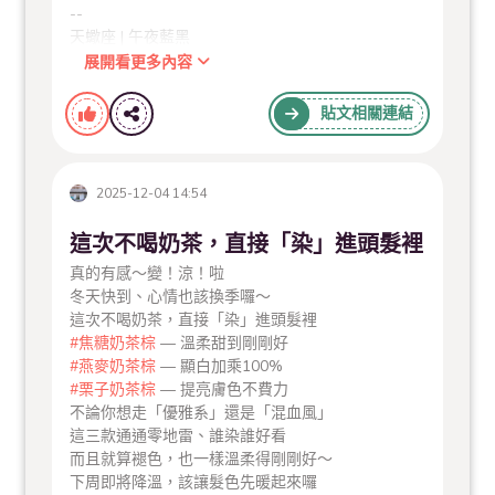
--
天蠍座 | 午夜藍黑
黑髮中若隱若現的藍色，不僅強調天蠍獨特的個人氣
展開看更多內容
場，也能幫助你釐清思緒──上半年可能會在副業或
其他領域中，獲得驚喜報酬哦！
貼文相關連結
．﹒‧°∴°☆．﹒‧°∴°﹒☆°．﹒‧°∴°☆
更多星座配色
「用初春特調‧2026染出你的好運！」
2025-12-04 14:54
https://www.milanhair.com.tw/column/detail/84/
這次不喝奶茶，直接「染」進頭髮裡
| 米蘭時尚髮型南科網美店 |
#女生燙髮
#女生染髮
台南市新市區中正路406號
真的有感～變！涼！啦
營業時間 每周二至六10:30～晚上7:30
冬天快到、心情也該換季囉～
這次不喝奶茶，直接「染」進頭髮裡
#焦糖奶茶棕
— 溫柔甜到剛剛好
#燕麥奶茶棕
— 顯白加乘100%
#栗子奶茶棕
— 提亮膚色不費力
不論你想走「優雅系」還是「混血風」
這三款通通零地雷、誰染誰好看
而且就算褪色，也一樣溫柔得剛剛好～
下周即將降溫，該讓髮色先暖起來囉