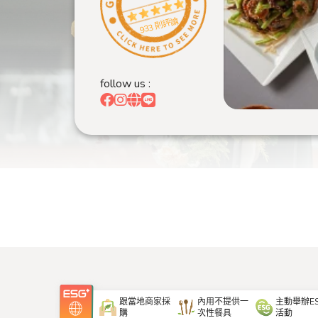
933 則評論
follow us :
跟當地商家採
內用不提供一
主動舉辦E
購
次性餐具
活動