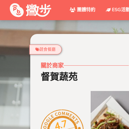
團體特約
ESG活
蔬食餐廳
關於商家
督賀蔬苑
4.7