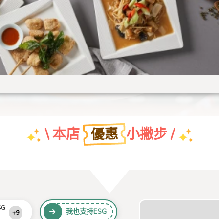
優惠
\ 本店
小撇步 /
艾莉姻緣線
SG
我也支持ESG
+9