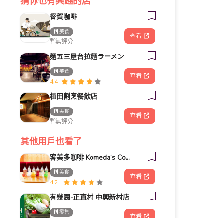
猜你也有興趣的店
督賀咖啡
美食
查看
暫無評分
麵五三屋台拉麵ラーメン
美食
查看
4.4
植田割烹餐飲店
美食
查看
暫無評分
其他用戶也看了
客美多咖啡 Komeda‘s Coffee - 台南小北店
美食
查看
4.2
有幾園-正直村 中興新村店
零售
查看