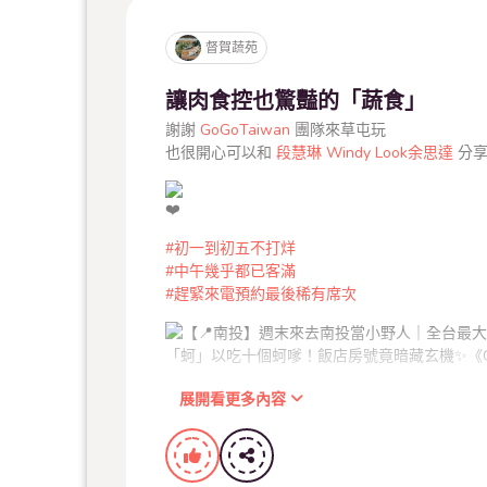
督賀蔬苑
讓肉食控也驚豔的「蔬食」
謝謝
GoGoTaiwan
團隊來草屯玩
也很開心可以和
段慧琳 Windy
Look余思達
分享
#初一到初五不打烊
#中午幾乎都已客滿
#趕緊來電預約最後稀有席次
展開看更多內容