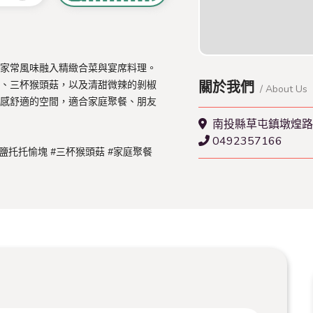
查看更多活動資訊
家常風味融入精緻合菜與宴席料理。
、三杯猴頭菇，以及清甜微辣的剝椒
關於我們
/ About Us
感舒適的空間，適合家庭聚餐、朋友
南投縣草屯鎮墩煌路
0492357166
椒鹽托托愉塊 #三杯猴頭菇 #家庭聚餐