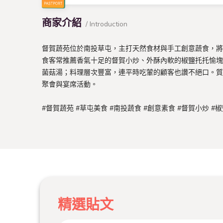
商家介紹
/ Introduction
督賀蔬苑位於南投草屯，主打天然食材與手工創意蔬食，將
食客常推薦香氣十足的督賀小炒、外酥內軟的椒鹽托托愉塊
菌菇湯；料理層次豐富，連平時吃葷的顧客也讚不絕口。質
聚會與宴席活動。
#督賀蔬苑 #草屯美食 #南投蔬食 #創意素食 #督賀小炒 #
精選貼文