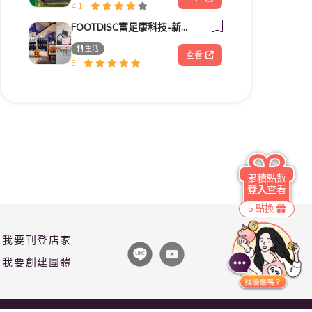
4.1
FOOTDISC富足康科技-新光三越-桃園站前店
生活
查看
5
累積點數
登入
查看
5 點換
我要刊登店家
我要創建團體