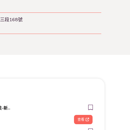
三段168號
FOOTDISC富足康科技-新光三越-西門店
查看