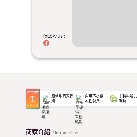
follow us :
跟當地商家採
內用不提供一
主動舉辦E
購
次性餐具
活動
商家介紹
/ Introduction