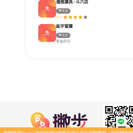
億進寢具─斗六店
生活
4.9
紘宇窗簾
生活
暫無評分