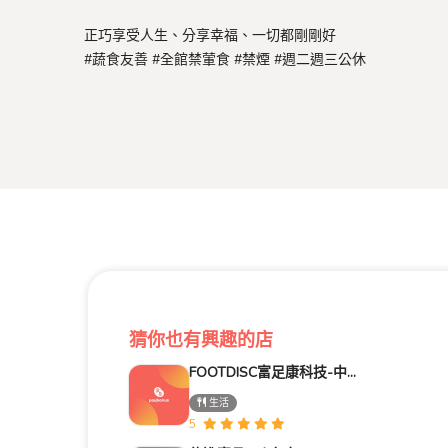
正巧享受人生、分享幸福、一切都剛剛好
#蔬食友善 #全館禁葷食 #禁煙 #週二週三公休
猜你也有興趣的店
FOOTDISC富足康科技-中友百貨
生活
5