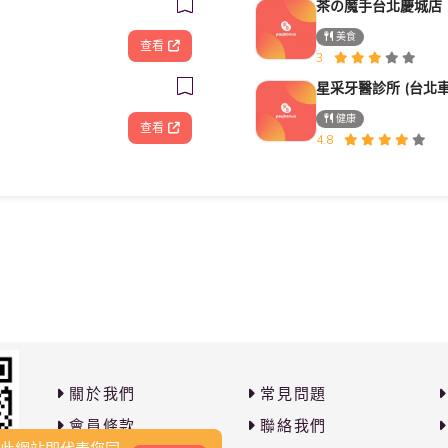
茶の魔手台北慶城店
美食
查看
3
健康
查看
4.8
關於我們
常見問題
會員條款
聯絡我們