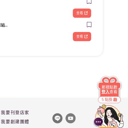
查看
星采牙醫診所 (台北車站館前)
查看
累積點數
登入
查看
5 點換
我要刊登店家
我要創建團體