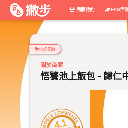
團體特約
ESG活
中式餐廳
關於商家
悟饕池上飯包 - 歸仁中
4.1