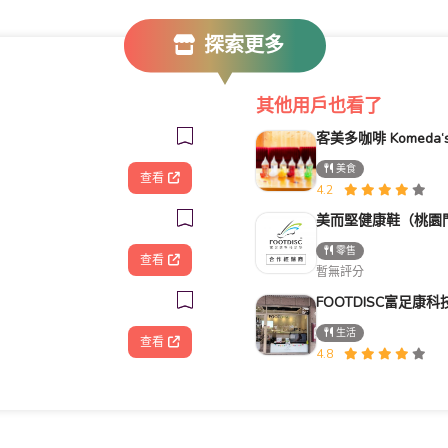
探索更多
其他用戶也看了
美食
查看
4.2
美而堅健康鞋（桃園
零售
查看
暫無評分
生活
查看
4.8