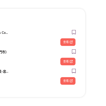
客美多咖啡 Komeda‘s Coffee - 台南小北店
查看
門市）
查看
FOOTDISC富足康科技-忠孝直營門市
查看