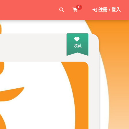
0
註冊 / 登入
收藏
正店