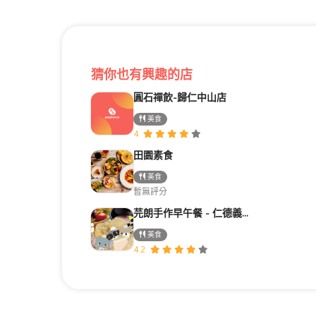
猜你也有興趣的店
圓石禪飲-歸仁中山店
美食
4
田園素食
美食
暫無評分
芫朗手作早午餐 - 仁德義林店
美食
4.2