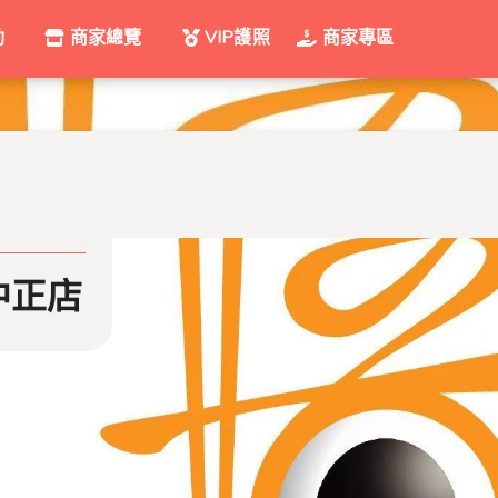
動
商家總覽
VIP護照
商家專區
正店
悟饕池上飯包 - 歸仁中