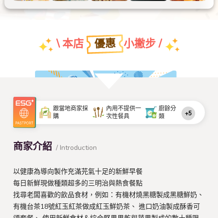
優惠
\ 本店
小撇步 /
團體特約折扣優惠
跟當地商家採
內用不提供一
廚餘分
+5
購
次性餐具
類
查看本店特約名單
商家介紹
/ Introduction
以健康為導向製作充滿芫氣十足的新鮮早餐
每日新鮮現做種類超多的三明治與熱食餐點
找尋老闆喜歡的飲品食材，例如：有機材燒黑糖製成黑糖鮮奶、
有機台茶18號紅玉紅茶做成紅玉鮮奶茶、 進口奶油製成酥香可