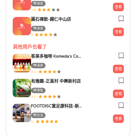
美食
查看
3.5
圓石禪飲-歸仁中山店
美食
查看
4
其他用戶也看了
客美多咖啡 Komeda‘s Coffee - 台南小北店
美食
查看
4.2
有幾園-正直村 中興新村店
零售
查看
4.1
FOOTDISC富足康科技-新光三越-桃園站前店
生活
查看
5