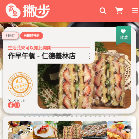
搜尋商家
美食
有團體特約
收藏
生活芫來可以如此開朗
手作早午餐 - 仁德義林店
芫朗手作早午餐 -
4.2
36 則評論
follow us :