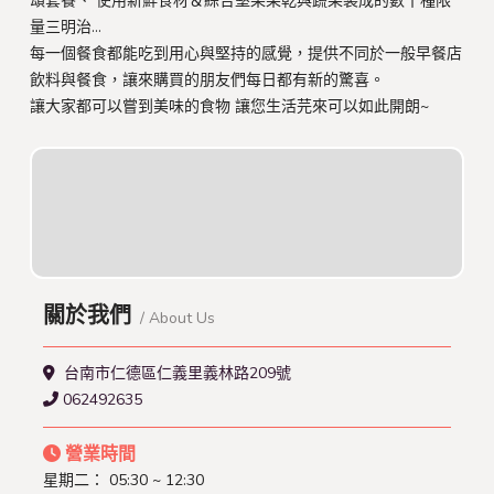
頌套餐、 使用新鮮食材＆綜合堅果果乾與蔬果製成的數十種限
量三明治...
每一個餐食都能吃到用心與堅持的感覺，提供不同於一般早餐店
飲料與餐食，讓來購買的朋友們每日都有新的驚喜。
讓大家都可以嘗到美味的食物 讓您生活芫來可以如此開朗~
關於我們
/ About Us
台南市仁德區仁義里義林路209號
062492635
營業時間
星期二：
05:30 ~ 12:30