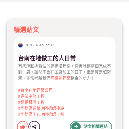
精選貼文
2026-07-09 22:37
台南在地做工的人日常
有夠燒腦挑戰性的鋼構增建案，從拆除到整個完成不
到一周，雖然不含在工廠加工的日子，但是算是超緊
湊，非常考驗我們
阿德師建築
整合的功力！
#台南在地建築公司
#專業宅修工程
#鋼構鐵厝工程
#阿德師建築
#阿德師建設
#阿德師土包
#阿德師工程
貼文相關連結