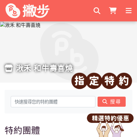
搜尋商家
湫禾 和牛壽喜燒
搜尋
特約團體