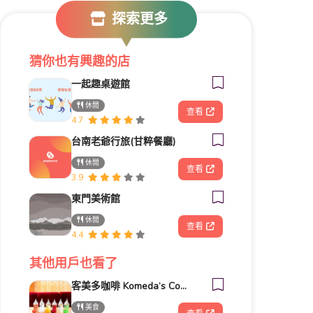
探索更多
猜你也有興趣的店
一起趣桌遊館
休閒
查看
4.7
台南老爺行旅(甘粹餐廳)
休閒
查看
3.9
東門美術館
休閒
查看
4.4
其他用戶也看了
客美多咖啡 Komeda‘s Coffee - 台南小北店
美食