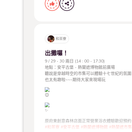
和茶寮
小編偷偷說，廣島縣又有「鯉城」
出攤囉！
9 / 29 - 30 兩日 (14 : 00 - 17:30)
地點：安平古堡 - 熱蘭遮博物館前廣場
聽說是穿越時空的市集可以體驗十七世紀的氛圍(!
也太有趣啦~~~期待大家來現場玩
的別稱，所以在總爺的某個角落我們準備了彩蛋
原府東創意森林店面正常營業浴衣體驗歡迎預約
#和茶寮
#安平古堡
#熱蘭遮博物館
#熱蘭遮市集