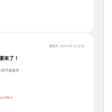
加碼
＃秋柚日和市集
，秋天最適合吃柚，一起來把麻豆
發布於:
2023-09-21 15:21
康來了！
大家共襄盛舉
集
​
5bc88b4