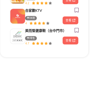
查看
4.2
合家歡KTV
休閒
查看
4
美而堅健康鞋（台中門市）
零售
查看
4.7