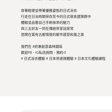
穿著輕便並帶著優雅姿態的日式浴衣
行走在日治時期保存至今的日式宿舍建築群中
體驗並品嘗自己手刷抹茶的魅力
與三五好友一同在傳統茶室話家常
悠閒在富有古都情懷的都市感受和風之美
我們在 #府東創意森林園區
歡迎FB、IG私訊詢問、預約🤙
# 日式浴衣體驗
# 日本茶道微體驗
# 日本文化體驗課程