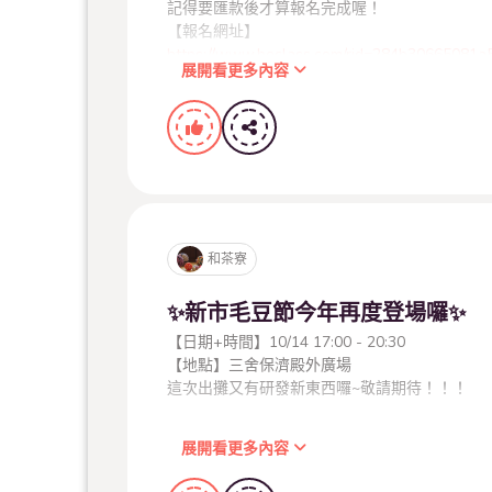
記得要匯款後才算報名完成喔！
【報名網址】
https://www.beclass.com/rid=284b30665081a
展開看更多內容
【日期】 2023 / 10 / 7 (六)
【地點】總爺藝文中心-招待所二樓
（台南市麻豆區南勢里總爺5號）
【費用】$ 2 0 0 / 人
，自9月16日至12月10日止於總爺藝文中心紅
【繳費方式】
ATM轉帳 (繳費完成後請記得填寫下方"回傳繳款
國泰世華銀行代碼:013
帳號:11203-5003137
，現場還有
#廣島紙鶴塔
的紙鶴祈願互動，歡迎
和茶寮
戶名: 和茶寮商號李退之
回廣島縣
若有任何問題，歡迎下方留言或是私訊小編！
#總爺藝文中心
#2023總爺和風文化祭
✨新市毛豆節今年再度登場囉✨
#廣島縣傳統工藝特展
#和風市集
【日期+時間】10/14 17:00 - 20:30
#廣島
【地點】三舍保濟殿外廣場
這次出攤又有研發新東西囉~敬請期待！！！
此外，9月16日、9月17日，和風文化祭的開幕
演，以及津輕三味線＆笛、廣島縣國家指定工藝
驗與和風市集，歡迎大家來到有著典雅日式建築
展開看更多內容