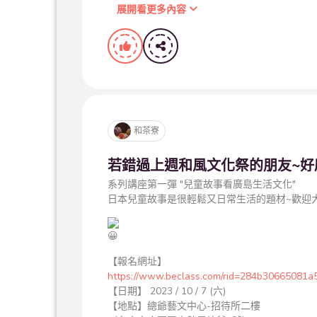
展開看更多內容
同場加映：和風文化祭不僅有
＃和風市集
，再
名物文旦&特色系列商品通通帶回家吧!
和茶寮
若錯過上週和風文化祭的朋友~好
系列講座第一彈 "兒童故事看廣島生活文化"
#總爺藝文中心
#2023總爺和風文化祭
日本兒童故事是很輕鬆又日常生活的題材~歡迎
#廣島縣傳統工藝特展
#和風市集
#秋柚日和市
#和太鼓祭音
#曉
#三味線
#福山琴
#宮島飯匙熊野筆書寫體驗
#御守體驗
#福山琴體驗
#紙鶴繩結體驗
#9月17日下午2點30分開幕式
【報名網址】
https://www.beclass.com/rid=284b30665081a
【日期】 2023 / 10 / 7 (六)
【地點】總爺藝文中心-招待所二樓