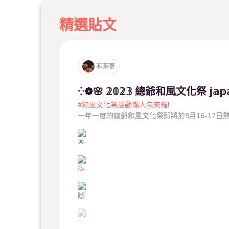
精選貼文
和茶寮
⁛❁🌸 𝟚𝟘𝟚𝟛 總爺和風文化祭 𝕛𝕒𝕡𝕒𝕟𝕖𝕤
#和風文化祭活動懶人包來囉
!
一年一度的總爺和風文化祭即將於9月16-17日熱