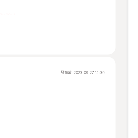
5bc88b4
樓A、B展間盛大展出
訊息")
到現場親手摺出紙鶴祝福，我們將會將您的珍貴心意寄
發布於:
2023-09-27 11:30
活動將帶來精湛的日本和太鼓vs.臺灣鳳天神鼓國際合
品福山琴等滿滿和風氛圍的音樂演出，還有4種手作體
的總爺藝文中心與我們同樂哦。