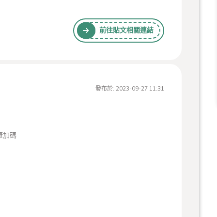
前往貼文相關連結
社
海上鳥居
發布於:
2023-09-27 11:31
康加碼
島縣合作
筆
、
#福山琴
、
#宮島細工
、
#宮島燒
、
#高盛繪
、
#銅蟲
、
享交流