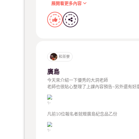
展開看更多內容
提到「
#廣島
」，大家會聯想到美麗的
#嚴島神
、倡議和平的世界遺產原爆館，或是「廣島之戀
和茶寮
廣島
」這首歌呢?
今天來介紹一下優秀的大洞老師
老師也很貼心整理了上課內容預告~另外還有好
沒錯!～今年度總爺和風文化祭將特別與日本廣
凡前10位報名者就贈廣島紀念品乙份
，推出「
#國家及縣指定傳統工藝品
」如
#熊野
#三次人形
等精彩的職人手藝與臺灣的朋友們分