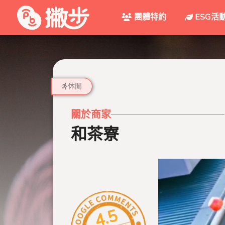
團體特約
ESG活
休閒
關於商家
和茶寮
4.5