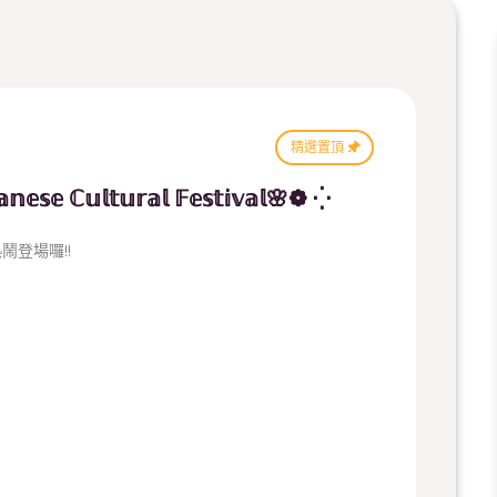
精選置頂
 ℂ𝕦𝕝𝕥𝕦𝕣𝕒𝕝 𝔽𝕖𝕤𝕥𝕚𝕧𝕒𝕝🌸❁ ⁛
鬧登場囉!!