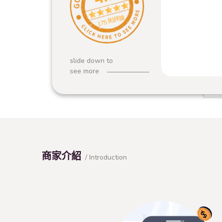
175 則評論
slide down to
see more
商家介紹
/ Introduction