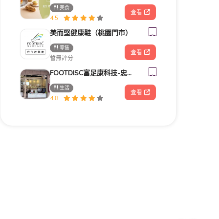
美食
查看
4.5
美而堅健康鞋（桃園門市）
零售
查看
暫無評分
FOOTDISC富足康科技-忠孝直營門市
生活
查看
4.8