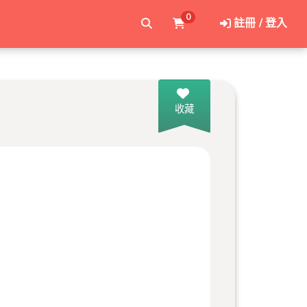
0
註冊 / 登入
收藏
 歐都納經銷商-員林直營