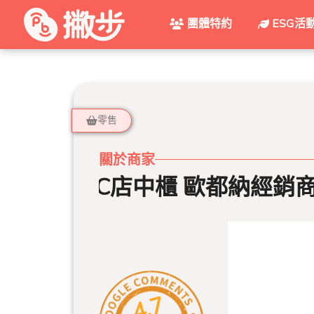
團體特約
ESG活
零售
關於商家
OOTDISC店中櫃 歐都納經銷商-
4.7