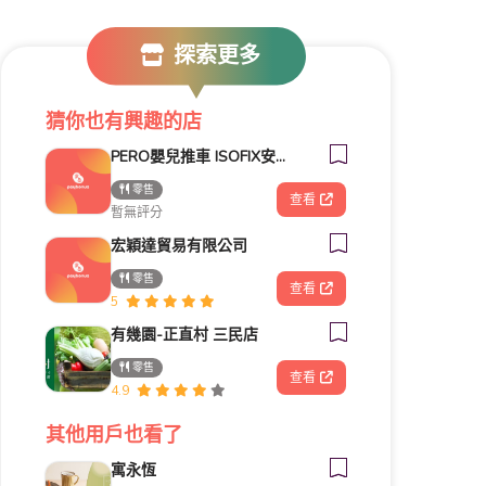
探索更多
猜你也有興趣的店
PERO嬰兒推車 ISOFIX安全座椅
零售
查看
暫無評分
宏穎達貿易有限公司
零售
查看
5
有幾園-正直村 三民店
零售
查看
4.9
其他用戶也看了
寓永恆