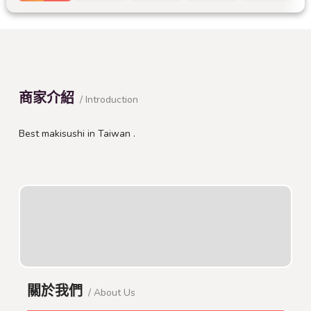
商家介紹
/ Introduction
Best makisushi in Taiwan .
關於我們
/ About Us