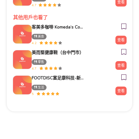
查看
4.7
其他用戶也看了
客美多咖啡 Komeda‘s Coffee - 台南小北店
美食
查看
4.2
美而堅健康鞋（台中門市）
零售
查看
4.7
FOOTDISC富足康科技-新光三越-桃園站前店
生活
查看
5