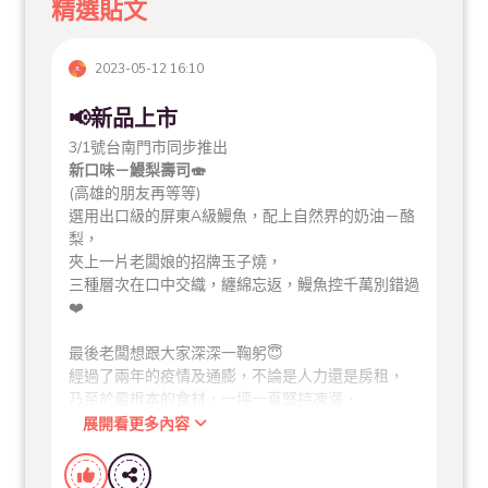
精選貼文
2023-05-12 16:10
📢新品上市
3/1號台南門市同步推出
新口味－鰻梨壽司🍣
(高雄的朋友再等等)
選用出口級的屏東A級鰻魚，配上自然界的奶油－酪
梨，
夾上一片老闆娘的招牌玉子燒，
三種層次在口中交織，纏綿忘返，鰻魚控千萬別錯過
❤️
最後老闆想跟大家深深一鞠躬😇
經過了兩年的疫情及通膨，不論是人力還是房租，
乃至於最根本的食材，一坪一直堅持凍漲．
很抱歉還是擋不住這一波的物價指數💹
展開看更多內容
價格會些微調整，謝謝每一位喜歡一坪壽司的好朋
友。