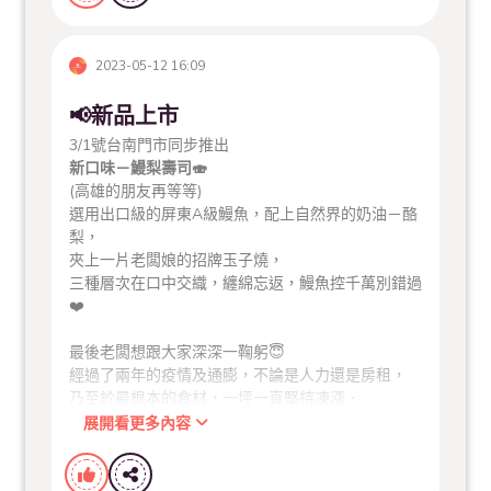
2023-05-12 16:09
📢新品上市
3/1號台南門市同步推出
新口味－鰻梨壽司🍣
(高雄的朋友再等等)
選用出口級的屏東A級鰻魚，配上自然界的奶油－酪
梨，
夾上一片老闆娘的招牌玉子燒，
三種層次在口中交織，纏綿忘返，鰻魚控千萬別錯過
❤️
最後老闆想跟大家深深一鞠躬😇
經過了兩年的疫情及通膨，不論是人力還是房租，
乃至於最根本的食材，一坪一直堅持凍漲．
很抱歉還是擋不住這一波的物價指數💹
展開看更多內容
價格會些微調整，謝謝每一位喜歡一坪壽司的好朋
友。