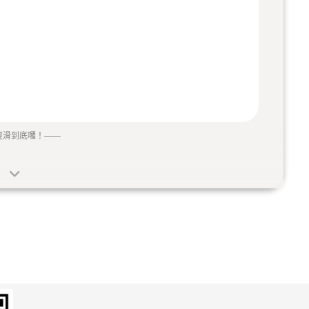
經滑到底囉！
——