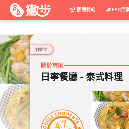
團體特約
ESG活
美食
關於商家
日寧餐廳 - 泰式料理
4.7