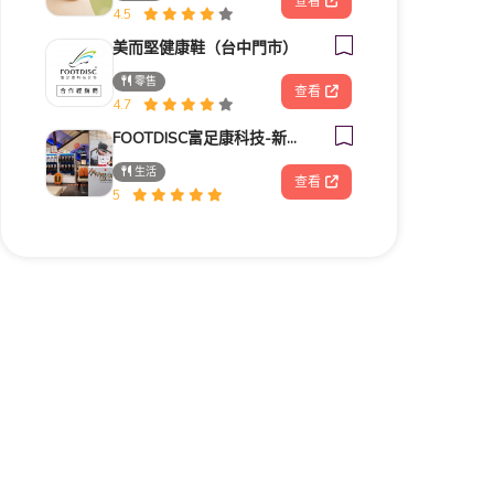
查看
4.5
美而堅健康鞋（台中門市）
零售
查看
4.7
FOOTDISC富足康科技-新光三越-桃園站前店
生活
查看
5