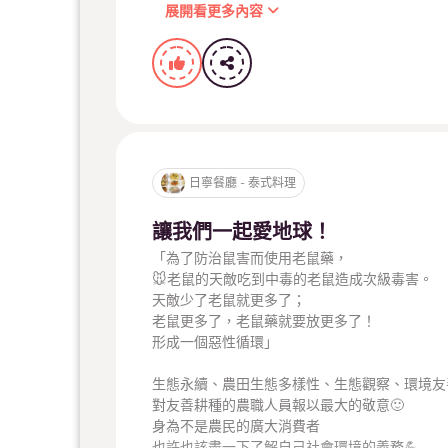
詢問訂位請直接告知人數～👍
展開看更多內容
感～～恩～～～
🔅🔅
外帶：
直接撥電話☎️06-2678840、臉書私訊、IG 私訊
或是！主頁有I chef線上點餐連結，很方便唷
🅿️
停車：
摩托車，最簡單便捷，騎樓就可以停放
日寧餐廳 - 泰式料理
汽車：
1.門口有兩台汽車的停放空間（路邊停靠、適合小
讓我們一起愛地球！
2.旁邊巷子（崇善十街）拐進去20公尺有一個
「為了防治鼠害而使用老鼠藥，
小廟的對面空地可以免費停車。步行至店不到1
🐭老鼠的天敵吃到中毒的老鼠造成次級毒害。
3.旁邊巷子（一樣是崇善十街）拐進去約60公
天敵少了老鼠就更多了；
老鼠更多了，老鼠藥就要放更多了！
☎️06-2678840
形成一個惡性循環」
地址：崇善路659號
營業時間：11:30～14:30、17:00～最後收客20:3
生態永續、農田生態多樣性、生態觀察、環境友
謝謝各位親愛的客人們耐心看完
對友善耕種的農職人員報以最大的敬意🙂
身為不是農民的廣大消費者
也許也該盡一下了解自己社會環境的義務💪