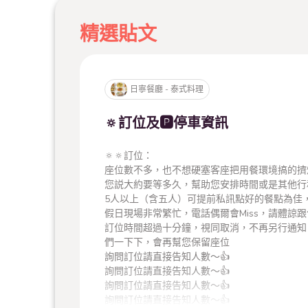
精選貼文
日寧餐廳 - 泰式料理
🔅訂位及🅿️停車資訊
🔅🔅
訂位：
座位數不多，也不想硬塞客座把用餐環境搞的擠
您説大約要等多久，幫助您安排時間或是其他行
5人以上（含五人）可提前私訊點好的餐點為佳
假日現場非常繁忙，電話偶爾會Miss，請體諒
訂位時間超過十分鐘，視同取消，不再另行通知
們一下下，會再幫您保留座位
詢問訂位請直接告知人數～👍
詢問訂位請直接告知人數～👍
詢問訂位請直接告知人數～👍
詢問訂位請直接告知人數～👍