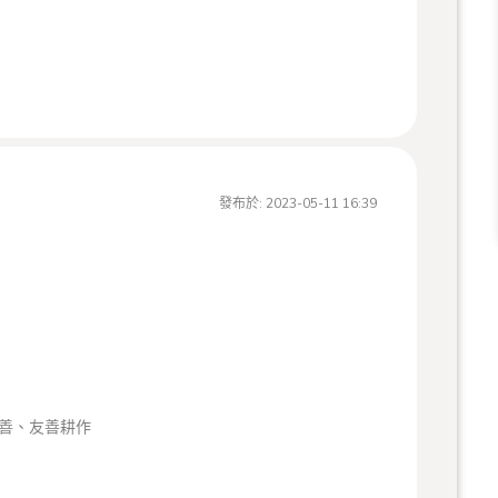
發布於:
2023-05-11 16:39
車🚗）
小小的廟（聖恩佛祖堂）
分鐘
尺左手邊有一個非常大的收費停車場。 步行至店約1分鐘
0 ，打烊21:00
善、友善耕作