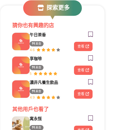
探索更多
猜你也有興趣的店
午日茶香
美食
查看
4.6
享咖啡
美食
查看
5
濃非凡養生飲品
美食
查看
4.9
其他用戶也看了
寓永恆
美食