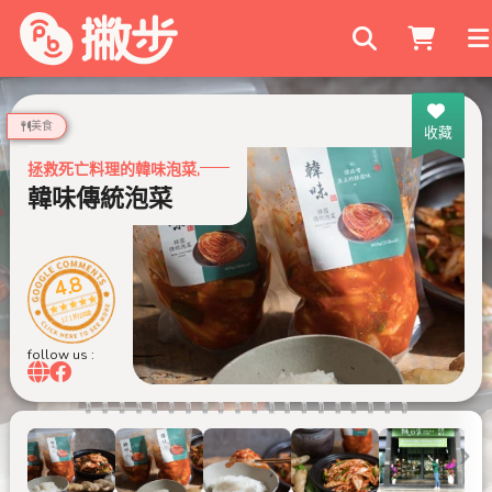
搜尋商家
美食
收藏
拯救死亡料理的韓味泡菜,
韓味傳統泡菜
4.8
121 則評論
follow us :