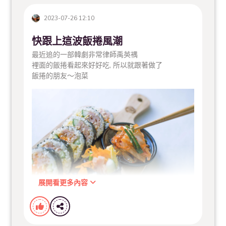
2023-07-26 12:10
這裡訂購很快
快跟上這波飯捲風潮
最近追的一部韓劇非常律師禹英禑
裡面的飯捲看起來好好吃, 所以就跟著做了
www.hanmikimchi.com
飯捲的朋友～泡菜
#韓國泡菜
#韓式泡菜
#韓式料理
#泡菜
#kimchi
展開看更多內容