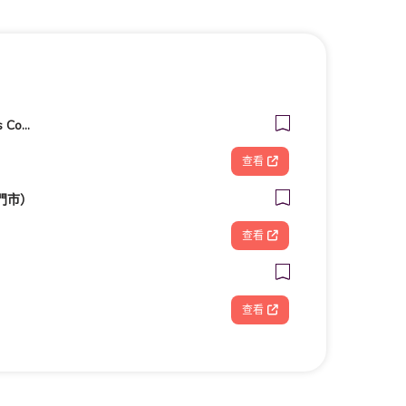
客美多咖啡 Komeda‘s Coffee - 台南小北店
查看
門市）
查看
查看