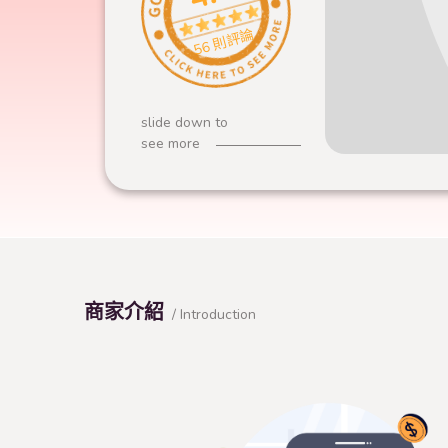
56 則評論
slide down to
see more
商家介紹
/ Introduction