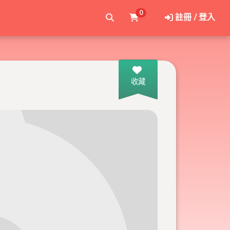
0
註冊 / 登入
收藏
車行