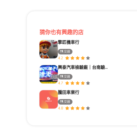
猜你也有興趣的店
擎匠機車行
交通
4.2
興泰汽車檢驗廠｜台南驗車｜修車｜汽車保養《路馳揚歸仁店》
交通
4.7
騰田車業行
交通
4.8