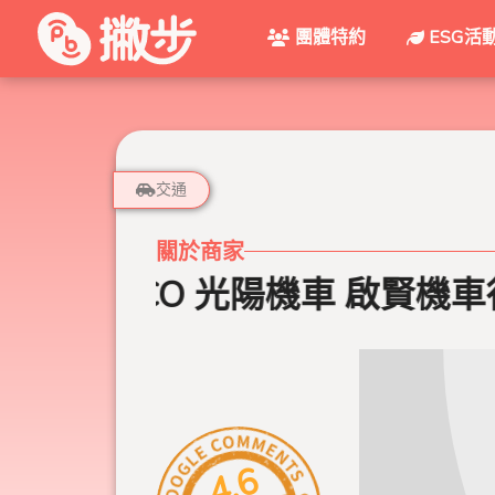
團體特約
ESG活
交通
關於商家
KYMCO 光陽機車 啟賢機車行
4.6