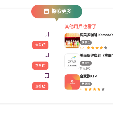
探索更多
其他用戶也看了
美食
查看
4.2
美而堅健康鞋（桃園
零售
查看
暫無評分
合家歡KTV
休閒
查看
4