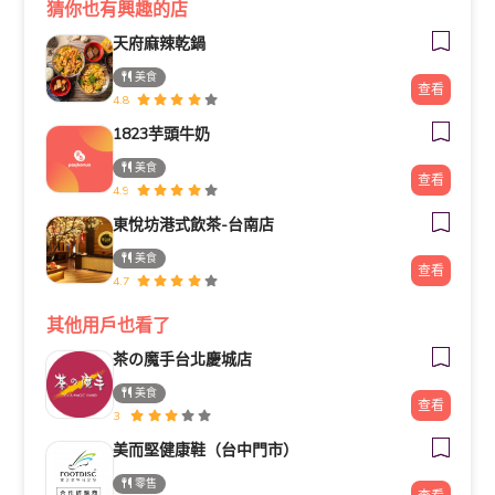
猜你也有興趣的店
天府麻辣乾鍋
美食
查看
4.8
1823芋頭牛奶
美食
查看
4.9
東悅坊港式飲茶-台南店
美食
查看
4.7
其他用戶也看了
茶の魔手台北慶城店
美食
查看
3
美而堅健康鞋（台中門市）
零售