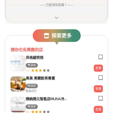
——
已經滑到底囉！
——
探索更多
猜你也有興趣的店
貝格緹烘焙
美食
查看
3.7
黑美 黑糖飲茶專賣
美食
查看
暫無評分
穆納開元智能店MUNA冷飲專賣店
美食
查看
3.9