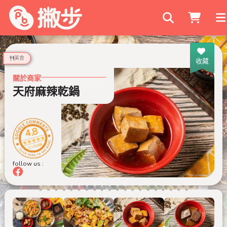
搜尋商家
美食
收藏
關於商家
天府麻辣乾鍋
4.8
321 則評論
follow us :