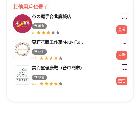
其他用戶也看了
茶の魔手台北慶城店
美食
查看
3
莫莉花藝工作室Molly Florist
休閒
查看
4.9
美而堅健康鞋（台中門市）
零售
查看
4.7