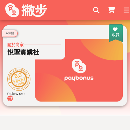
搜尋商家
休閒
收藏
關於商家
悅聖實業社
5.0
1 則評論
follow us :