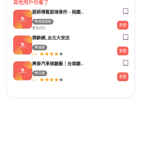
其他用戶也看了
筋師傅鬆筋理骨所 - 桃園整復/推拿/民俗療法/整骨
專業服務
查看
暫無評分
樂齡網_台北大安店
健康
查看
4.5
興泰汽車檢驗廠｜台南驗車｜修車｜汽車保養《路馳揚歸仁店》
交通
查看
4.7