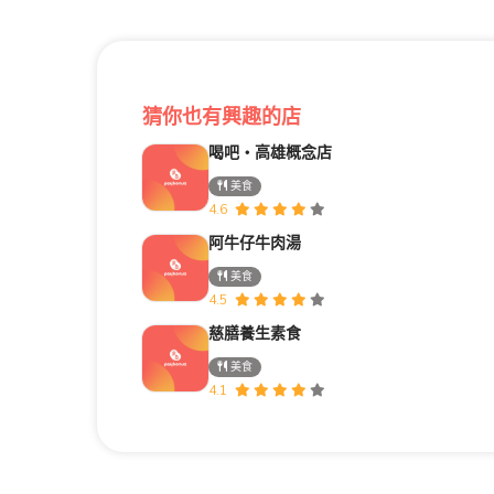
猜你也有興趣的店
喝吧‧高雄概念店
美食
4.6
阿牛仔牛肉湯
美食
4.5
慈膳養生素食
美食
4.1