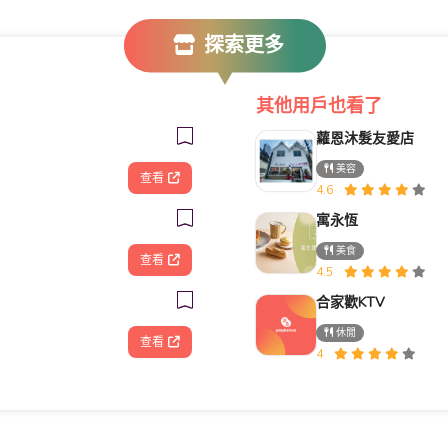
探索更多
其他用戶也看了
蘿恩沐髮友愛店
美容
查看
4.6
寓永恆
美食
查看
4.5
合家歡KTV
休閒
查看
4