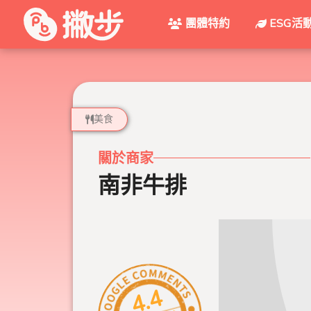
團體特約
ESG活
美食
關於商家
南非牛排
4.4