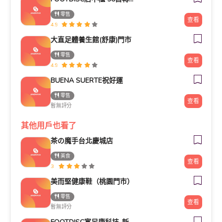
零售
查看
4.9
大直足體養生館(舒康)門市
零售
查看
4.9
BUENA SUERTE祝好運
零售
查看
暫無評分
其他用戶也看了
茶の魔手台北慶城店
美食
查看
3
美而堅健康鞋（桃園門市）
零售
查看
暫無評分