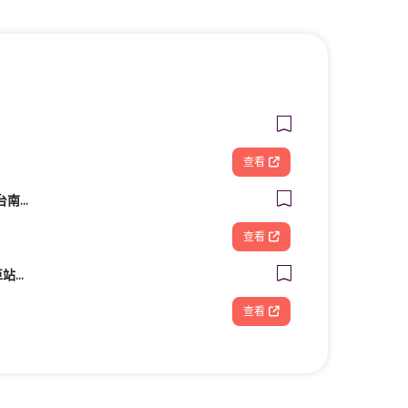
查看
造夢基地共享空間－台南火車站站前館
查看
星采牙醫診所 (台北車站館前)
查看