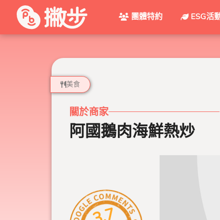
團體特約
ESG活
美食
關於商家
阿國鵝肉海鮮熱炒
3.7