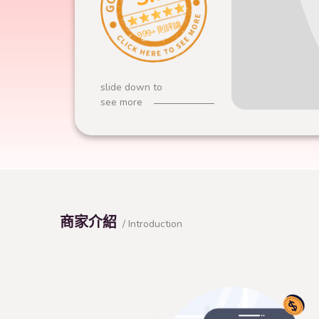
999+ 則評論
slide down to
see more
商家介紹
/ Introduction