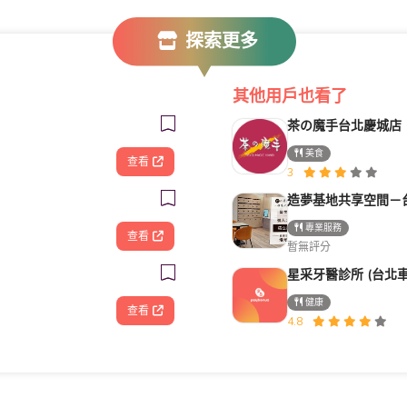
探索更多
其他用戶也看了
茶の魔手台北慶城店
美食
查看
3
專業服務
查看
暫無評分
健康
查看
4.8