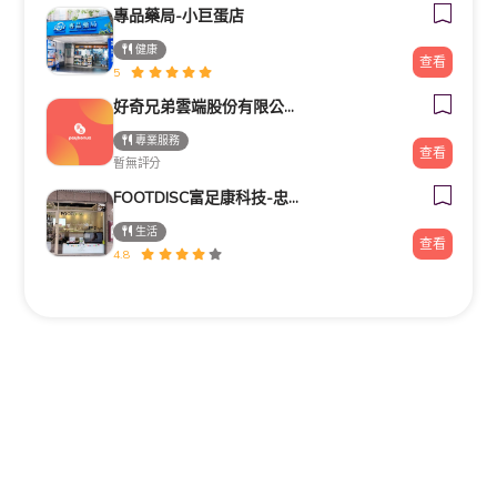
專品藥局-小巨蛋店
健康
查看
5
好奇兄弟雲端股份有限公司｜Google行銷導客顧問・高雄台南行銷顧問
專業服務
查看
暫無評分
FOOTDISC富足康科技-忠孝直營門市
生活
查看
4.8