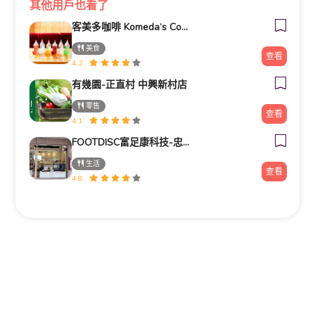
其他用戶也看了
客美多咖啡 Komeda‘s Coffee - 台南小北店
美食
查看
4.2
有幾園-正直村 中興新村店
零售
查看
4.1
FOOTDISC富足康科技-忠孝直營門市
生活
查看
4.8