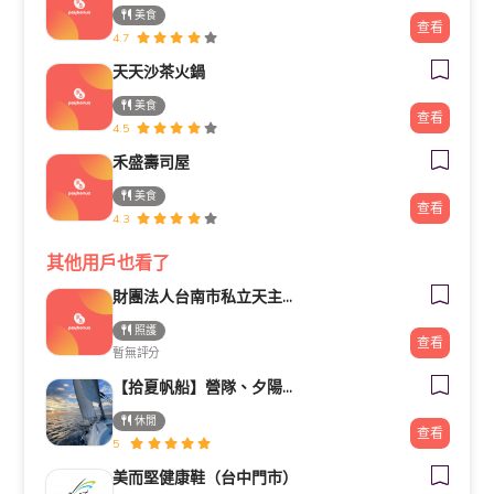
美食
查看
4.7
天天沙茶火鍋
美食
查看
4.5
禾盛壽司屋
美食
查看
4.3
其他用戶也看了
財團法人台南市私立天主教瑞復益智中心
照護
查看
暫無評分
【拾夏帆船】營隊、夕陽團、包船、客製化帆船體驗（預約制）
休閒
查看
5
美而堅健康鞋（台中門市）