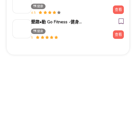
健康
查看
4.5
墾趣•動 Go Fitness -健身房推薦|器械皮拉提斯|瑜珈|銀髮族運動|肌力訓練|私人教練|企業包班|台北中山區|捷運南京
健身
查看
5