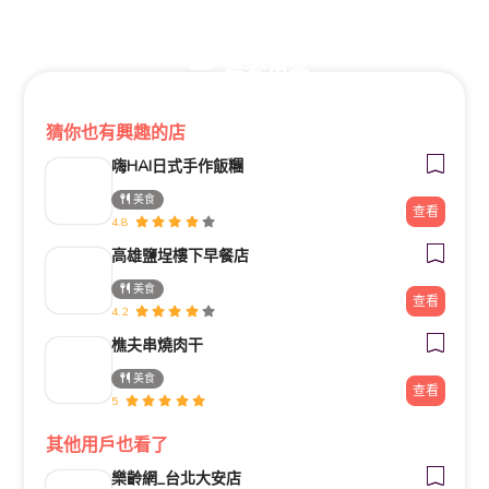
探索更多
猜你也有興趣的店
嗨HAI日式手作飯糰
美食
查看
4.8
高雄鹽埕樓下早餐店
美食
查看
4.2
樵夫串燒肉干
美食
查看
5
其他用戶也看了
樂齡網_台北大安店