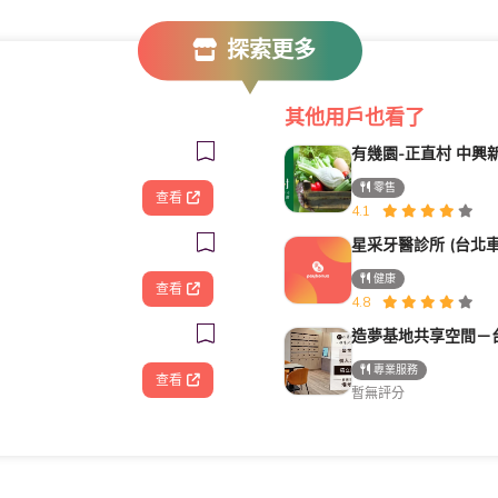
探索更多
其他用戶也看了
有幾園-正直村 中興
零售
查看
4.1
健康
查看
4.8
專業服務
查看
暫無評分