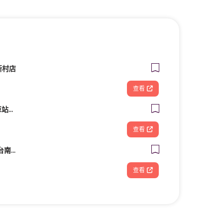
新村店
查看
星采牙醫診所 (台北車站館前)
查看
造夢基地共享空間－台南火車站站前館
查看