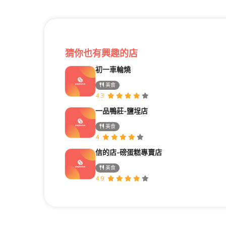
猜你也有興趣的店
初一車輪燒
美食
4.3
一品鴨莊-鹽埕店
美食
4
信的店-磅蛋糕專賣店
美食
4.9