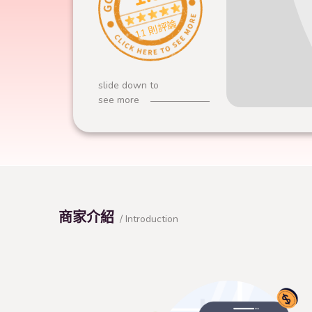
11 則評論
slide down to
see more
商家介紹
/ Introduction