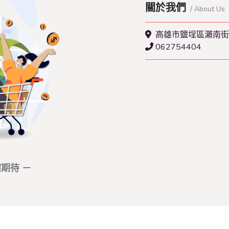
關於我們
/ About Us
高雄市鹽埕區瀨南街1
062754404
期待 －